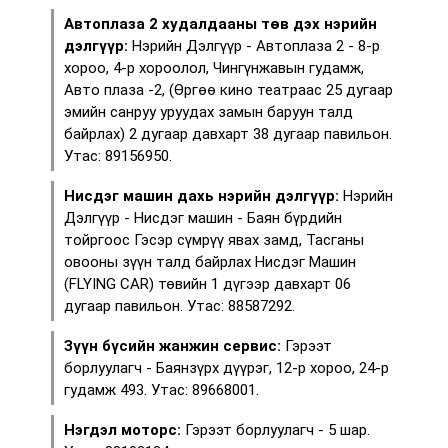
Автоплаза 2 худалдааны төв дэх нэрийн
дэлгүүр:
Нэрийн Дэлгүүр - Автоплаза 2 - 8-р
хороо, 4-р хороолол, Чингүнжавын гудамж,
Авто плаза -2, (Өргөө кино театраас 25 дугаар
эмийн санруу уруудах замын баруун талд
байрлах) 2 дугаар давхарт 38 дугаар павильон.
Утас: 89156950.
Нисдэг машин дахь нэрийн дэлгүүр:
Нэрийн
Дэлгүүр - Нисдэг машин - Баян бүрдийн
тойргоос Гэсэр сүмрүү явах замд, Тасганы
овооны зүүн талд байрлах Нисдэг Машин
(FLYING CAR) төвийн 1 дүгээр давхарт 06
дугаар павильон. Утас: 88587292.
Зүүн бүсийн жанжин сервис:
Гэрээт
борлуулагч - Баянзүрх дүүрэг, 12-р хороо, 24-р
гудамж 493. Утас: 89668001.
Нэгдэл моторс:
Гэрээт борлуулагч - 5 шар.