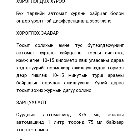
ХЭРЭГЛЭГДЭХ ХҮРЭЭ
Бүх төрлийн автомат хурдны хайрцаг болон
өндөр үрэлттэй дифференциалд хэрэглэнэ.
ХЭРЭГЛЭХ ЗААВАР
Тосыг солихын өмнө тус бүтээгдэхүүнийг
автомат хурдны хайрцагны тосны системд
нэмж өгнө. 10-15 километр явж угаасаны дараа
хөдөлгүүрийг нормалиар ажиллуулахдаа тормоз
дээр гишгэж 10-15 минутын турш арааны
байршлыг өөрчлөн ажиллуулна. Үүний дараа
тосыг зохих журмын дагуу солино.
ЗАРЦУУЛАЛТ
Суудлын автомашинд 375 мл, ачааны
автомашинд 1 литр тосонд 75 мл байхаар
тооцож нэмнэ.