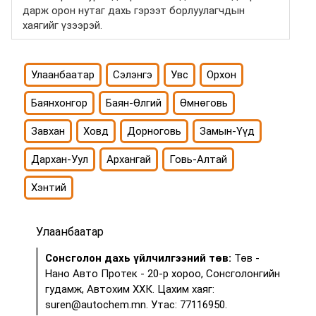
дарж орон нутаг дахь гэрээт борлуулагчдын
хаягийг үзээрэй.
Улаанбаатар
Сэлэнгэ
Увс
Орхон
Баянхонгор
Баян-Өлгий
Өмнөговь
Завхан
Ховд
Дорноговь
Замын-Үүд
Дархан-Уул
Архангай
Говь-Алтай
Хэнтий
Улаанбаатар
Сонсголон дахь үйлчилгээний төв:
Төв -
Нано Авто Протек - 20-р хороо, Сонсголонгийн
гудамж, Автохим ХХК. Цахим хаяг:
suren@autochem.mn. Утас: 77116950.