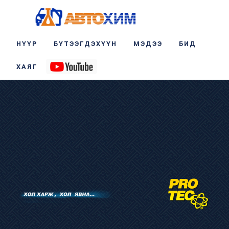
НҮҮР
БҮТЭЭГДЭХҮҮН
МЭДЭЭ
БИД
ХАЯГ