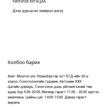
ҮЙЛЧЛЭХ ХУГАЦАА
Дээр дурьдсан зааврын дагуу.
Холбоо барих
Хаяг:
Монгол улс Улаанбаатар хот БГД-ийн 20-р
хороо, Сонсголонгийн гудамж, Автохим ХХК
Цагийн хуваарь:
Сонсголон дахь үйлчилгээний төв
өдөр бүр 9:00-20:00, Мягмар гарагт 11:00 - 20:00 хүртэл
ажиллана. Цайны цаг: 14:00-15:00. Даваа гарагт
амрана.