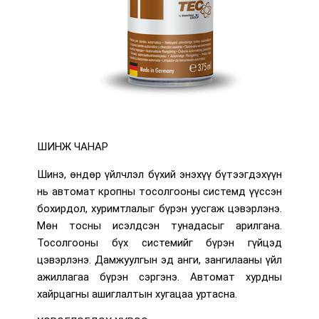
ШИНЖ ЧАНАР
Шинэ, өндөр үйлчлэл бүхий энэхүү бүтээгдэхүүн
нь автомат кропны тосолгооны системд үүссэн
бохирдол, хуримтлалыг бүрэн уусгаж цэвэрлэнэ.
Мөн тосны исэлдсэн тунадасыг арилгана.
Тосолгооны бүх системийг бүрэн гүйцэд
цэвэрлэнэ. Дамжуулгын эд анги, зангилааны үйл
ажиллагаа бүрэн сэргэнэ. Автомат хурдны
хайрцагны ашиглалтын хугацаа уртасна.