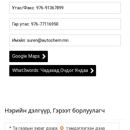
Google Maps
What3words: Чадахад.Очдог.Ундаа
Нэрийн дэлгүүр, Гэрээт борлуулагч
* Та газрын зураг дээрх
тэмдэглэгээн дээр