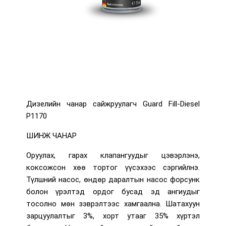
Дизелийн чанар сайжруулагч Guard Fill-Diesel
P1170
ШИНЖ ЧАНАР
Оруулах, гарах клапангуудыг цэвэрлэнэ,
коксожсон хөө тортог үүсэхээс сэргийлнэ.
Түлшний насос, өндөр даралтын насос форсунк
болон үрэлтэд ордог бусад эд ангиудыг
тосолно мөн зэврэлтээс хамгаална. Шатахуун
зарцуулалтыг 3%, хорт утааг 35% хүртэл