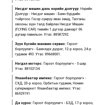
Нисдэг машин дахь нэрийн дэлгүүр:
Нэрийн
Дэлгүүр - Нисдэг машин - Баян бүрдийн
тойргоос Гэсэр сүмрүү явах замд, Тасганы
овооны зүүн талд байрлах Нисдэг Машин
(FLYING CAR) төвийн 1 дүгээр давхарт 06
дугаар павильон. Утас: 88587292.
Зүүн бүсийн жанжин сервис:
Гэрээт
борлуулагч - Баянзүрх дүүрэг, 12-р хороо, 24-р
гудамж 493. Утас: 89668001.
Нэгдэл моторс:
Гэрээт борлуулагч - 5 шар.
Утас: 88102134.
Улаанбаатар импекс:
Гэрээт борлуулагч -
СХД, 20-р хороо, Орбитын гудамж, Номин
супермаркет Улаанбаатар импекс. Утас:
86929191.
Да хүрээ:
Гэрээт борлуулагч - БЗД, 17-р хороо,