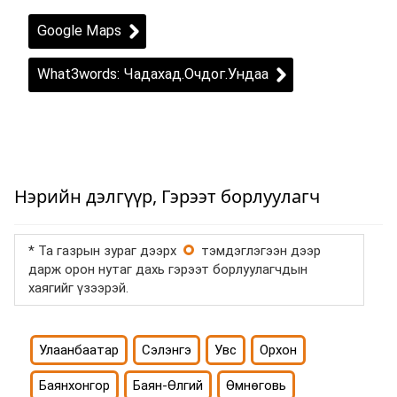
Google Maps
What3words: Чадахад.Очдог.Ундаа
Нэрийн дэлгүүр, Гэрээт борлуулагч
* Та газрын зураг дээрх
тэмдэглэгээн дээр
дарж орон нутаг дахь гэрээт борлуулагчдын
хаягийг үзээрэй.
Улаанбаатар
Сэлэнгэ
Увс
Орхон
Баянхонгор
Баян-Өлгий
Өмнөговь