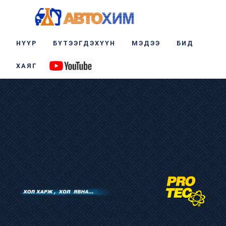
НҮҮР
БҮТЭЭГДЭХҮҮН
МЭДЭЭ
БИД
ХАЯГ