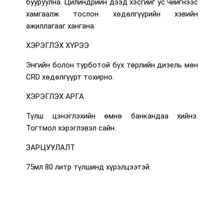
бууруулна. Цилиндрийн дээд хэсгийг ус чийгнээс
хамгаалж тослон хөдөлгүүрийн хэвийн
ажиллагааг хангана.
ХЭРЭГЛЭХ ХҮРЭЭ
Энгийн болон турботой бүх төрлийн дизель мөн
CRD хөдөлгүүрт тохирно.
ХЭРЭГЛЭХ АРГА
Түлш цэнэглэхийн өмнө банкандаа хийнэ.
Тогтмол хэрэглэвэл сайн.
ЗАРЦУУЛАЛТ
75мл 80 литр түлшинд хүрэлцээтэй.