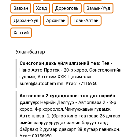
Завхан
Ховд
Дорноговь
Замын-Үүд
Дархан-Уул
Архангай
Говь-Алтай
Хэнтий
Улаанбаатар
Сонсголон дахь үйлчилгээний төв:
Төв -
Нано Авто Протек - 20-р хороо, Сонсголонгийн
гудамж, Автохим ХХК. Цахим хаяг:
suren@autochem.mn. Утас: 77116950.
Автоплаза 2 худалдааны төв дэх нэрийн
дэлгүүр:
Нэрийн Дэлгүүр - Автоплаза 2 - 8-р
хороо, 4-р хороолол, Чингүнжавын гудамж,
Авто плаза -2, (Өргөө кино театраас 25 дугаар
эмийн санруу уруудах замын баруун талд
байрлах) 2 дугаар давхарт 38 дугаар павильон.
Утас: 89156950.