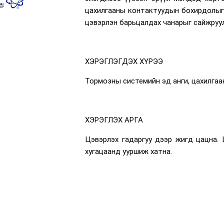
цахилгааны контактуудын бохирдолыг 
цэвэрлэн барьцалдах чанарыг сайжруул
ХЭРЭГЛЭГДЭХ ХҮРЭЭ
Тормозны системийн эд анги, цахилгаа
ХЭРЭГЛЭХ АРГА
Цэвэрлэх гадаргуу дээр жигд цацна. 
хугацаанд ууршиж хатна.