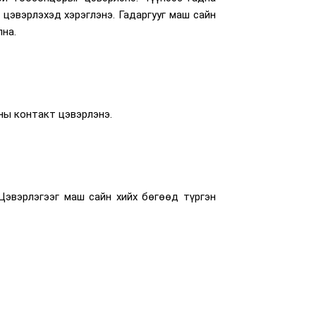
цэвэрлэхэд хэрэглэнэ. Гадаргууг маш сайн
на.
ны контакт цэвэрлэнэ.
Цэвэрлэгээг маш сайн хийх бөгөөд түргэн