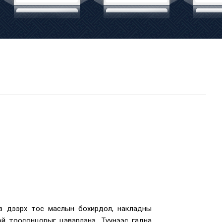
оз дээрх тос маслын бохирдол, накладны
ой тоосонцорыг цэвэрлэнэ. Түүнээс гадна