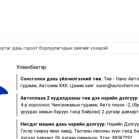
утаг дахь гэрээт борлуулагчдын хаягийг үзээрэй.
Улаанбаатар
Сонсголон дахь үйлчилгээний төв:
Төв - Нано Авто
гудамж, Автохим ХХК. Цахим хаяг: suren@autochem.mn
Автоплаза 2 худалдааны төв дэх нэрийн дэлгүүр:
4-р хороолол, Чингүнжавын гудамж, Авто плаза -2, (Ө
уруудах замын баруун талд байрлах) 2 дугаар давхарт 
Нисдэг машин дахь нэрийн дэлгүүр:
Нэрийн Дэлгүү
Гэсэр сүмрүү явах замд, Тасганы овооны зүүн талд б
дүгээр давхарт 06 дугаар павильон. Утас: 88587292.