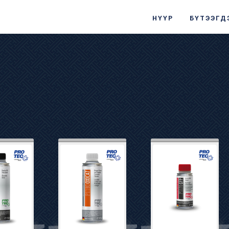
НҮҮР
БҮТЭЭГД