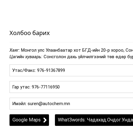
Холбоо барих
Хаяг:
Монгол улс Улаанбаатар хот БГД-ийн 20-р хороо, Со
Цагийн хуваарь:
Сонсголон дахь үйлчилгээний төв өдөр бүр 9
Google Maps
What3words: Чадахад.Очдог.Унда