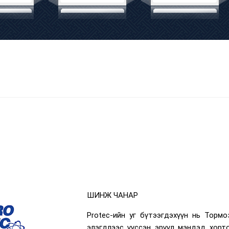
ШИНЖ ЧАНАР
Protec-ийн уг бүтээгдэхүүн нь Торм
элэгдлээс үүссэн эрүүл мэндэд хорт