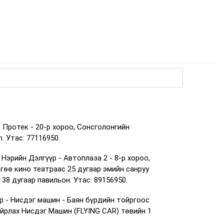
 Протек - 20-р хороо, Сонсголонгийн
. Утас: 77116950.
Нэрийн Дэлгүүр - Автоплаза 2 - 8-р хороо,
ргөө кино театраас 25 дугаар эмийн санруу
38 дугаар павильон. Утас: 89156950.
р - Нисдэг машин - Баян бүрдийн тойргоос
айрлах Нисдэг Машин (FLYING CAR) төвийн 1