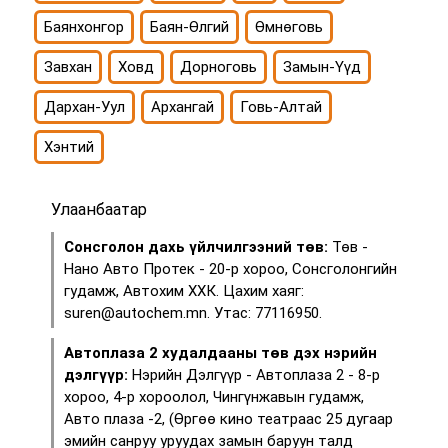
Баянхонгор
Баян-Өлгий
Өмнөговь
Завхан
Ховд
Дорноговь
Замын-Үүд
Дархан-Уул
Архангай
Говь-Алтай
Хэнтий
Улаанбаатар
Сонсголон дахь үйлчилгээний төв:
Төв -
Нано Авто Протек - 20-р хороо, Сонсголонгийн
гудамж, Автохим ХХК. Цахим хаяг:
suren@autochem.mn. Утас: 77116950.
Автоплаза 2 худалдааны төв дэх нэрийн
дэлгүүр:
Нэрийн Дэлгүүр - Автоплаза 2 - 8-р
хороо, 4-р хороолол, Чингүнжавын гудамж,
Авто плаза -2, (Өргөө кино театраас 25 дугаар
эмийн санруу уруудах замын баруун талд