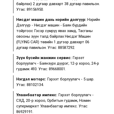
байрлах) 2 дугаар давхарт 38 дугаар павильон.
Утас: 89156950.
Нисдэг машин дахь нэрийн дэлгүүр:
Нэрийн
Дэлгүүр - Нисдэг машин - Баян бүрдийн
тойргоос Гэсэр сүмрүү явах замд, Тасганы
овооны зүүн талд байрлах Нисдэг Машин
(FLYING CAR) төвийн 1 дүгээр давхарт 06
дугаар павильон. Утас: 88587292.
Зүүн бүсийн жанжин сервис:
Гэрээт
борлуулагч - Баянзүрх дүүрэг, 12-р хороо, 24-р
гудамж 493. Утас: 89668001.
Нэгдэл моторс:
Гэрээт борлуулагч - 5 шар.
Утас: 88102134.
Улаанбаатар импекс:
Гэрээт борлуулагч -
СХД, 20-р хороо, Орбитын гудамж, Номин
супермаркет Улаанбаатар импекс. Утас:
86929191.