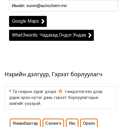
Google Maps
What3words: Чадахад.Очдог.Ундаа
Нэрийн дэлгүүр, Гэрээт борлуулагч
* Та газрын зураг дээрх
тэмдэглэгээн дээр
дарж орон нутаг дахь гэрээт борлуулагчдын
хаягийг үзээрэй.
Улаанбаатар
Сэлэнгэ
Увс
Орхон