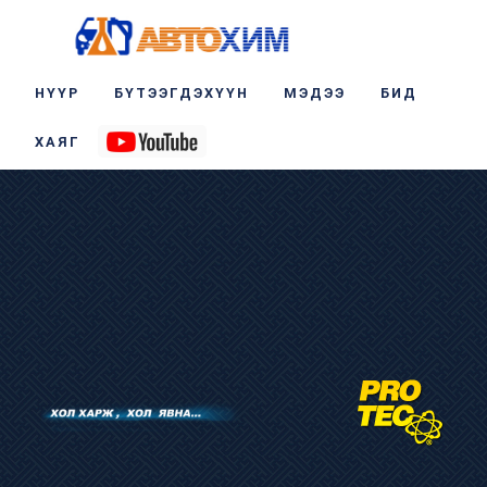
НҮҮР
БҮТЭЭГДЭХҮҮН
МЭДЭЭ
БИД
ХАЯГ