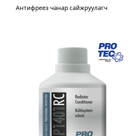
Антифреез чанар сайжруулагч