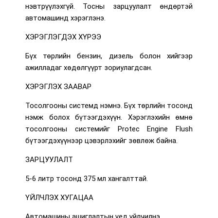
нэвтрүүлэхгүй. Тосны зарцуулалт өндөртэй
автомашинд хэрэглэнэ.
ХЭРЭГЛЭГДЭХ ХҮРЭЭ
Бүх төрлийн бензин, дизель болон хийгээр
ажилладаг хөдөлгүүрт зориулагдсан.
ХЭРЭГЛЭХ ЗААВАР
Тосолгооны системд нэмнэ. Бүх төрлийн тосонд
нэмж болох бүтээгдэхүүн. Хэрэглэхийн өмнө
тосолгооны системийг Protec Engine Flush
бүтээгдэхүүнээр цэвэрлэхийг зөвлөж байна.
ЗАРЦУУЛАЛТ
5-6 литр тосонд 375 мл хангалттай.
ҮЙЛЧЛЭХ ХУГАЦАА
Автомашины ашиглалтын үед үйлчилнэ.