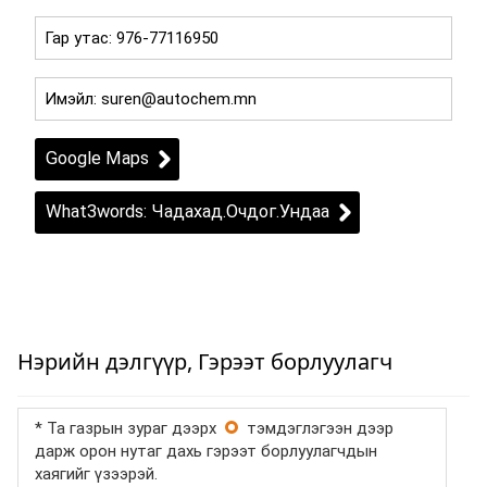
Google Maps
What3words: Чадахад.Очдог.Ундаа
Нэрийн дэлгүүр, Гэрээт борлуулагч
* Та газрын зураг дээрх
тэмдэглэгээн дээр
дарж орон нутаг дахь гэрээт борлуулагчдын
хаягийг үзээрэй.