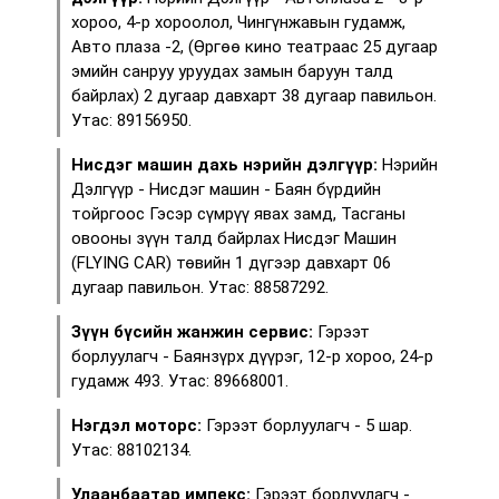
хороо, 4-р хороолол, Чингүнжавын гудамж,
Авто плаза -2, (Өргөө кино театраас 25 дугаар
эмийн санруу уруудах замын баруун талд
байрлах) 2 дугаар давхарт 38 дугаар павильон.
Утас: 89156950.
Нисдэг машин дахь нэрийн дэлгүүр:
Нэрийн
Дэлгүүр - Нисдэг машин - Баян бүрдийн
тойргоос Гэсэр сүмрүү явах замд, Тасганы
овооны зүүн талд байрлах Нисдэг Машин
(FLYING CAR) төвийн 1 дүгээр давхарт 06
дугаар павильон. Утас: 88587292.
Зүүн бүсийн жанжин сервис:
Гэрээт
борлуулагч - Баянзүрх дүүрэг, 12-р хороо, 24-р
гудамж 493. Утас: 89668001.
Нэгдэл моторс:
Гэрээт борлуулагч - 5 шар.
Утас: 88102134.
Улаанбаатар импекс:
Гэрээт борлуулагч -