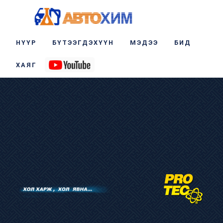
НҮҮР
БҮТЭЭГДЭХҮҮН
МЭДЭЭ
БИД
ХАЯГ