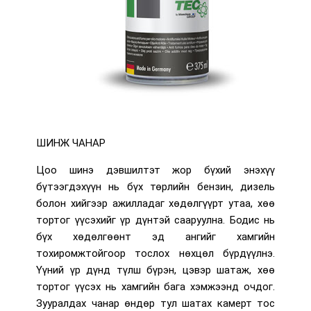
ШИНЖ ЧАНАР
Цоо шинэ дэвшилтэт жор бүхий энэхүү
бүтээгдэхүүн нь бүх төрлийн бензин, дизель
болон хийгээр ажилладаг хөдөлгүүрт утаа, хөө
тортог үүсэхийг үр дүнтэй сааруулна. Бодис нь
бүх хөдөлгөөнт эд ангийг хамгийн
тохиромжтойгоор тослох нөхцөл бүрдүүлнэ.
Үүний үр дүнд түлш бүрэн, цэвэр шатаж, хөө
тортог үүсэх нь хамгийн бага хэмжээнд очдог.
Зууралдах чанар өндөр тул шатах камерт тос