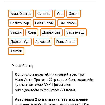
Улаанбаатар
Сэлэнгэ
Увс
Орхон
Баянхонгор
Баян-Өлгий
Өмнөговь
Завхан
Ховд
Дорноговь
Замын-Үүд
Дархан-Уул
Архангай
Говь-Алтай
Хэнтий
Улаанбаатар
Сонсголон дахь үйлчилгээний төв:
Төв -
Нано Авто Протек - 20-р хороо, Сонсголонгийн
гудамж, Автохим ХХК. Цахим хаяг:
suren@autochem.mn. Утас: 77116950.
Автоплаза 2 худалдааны төв дэх нэрийн
дэлгүүр:
Нэрийн Дэлгүүр - Автоплаза 2 - 8-р