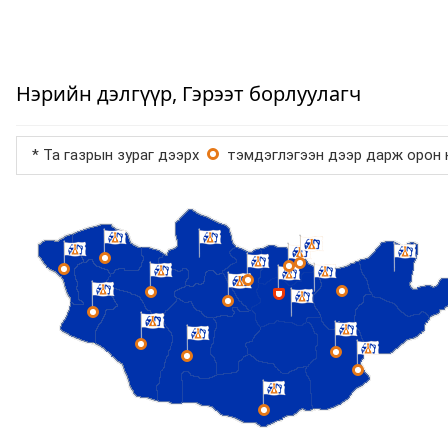
Нэрийн дэлгүүр, Гэрээт борлуулагч
* Та газрын зураг дээрх
тэмдэглэгээн дээр дарж орон н