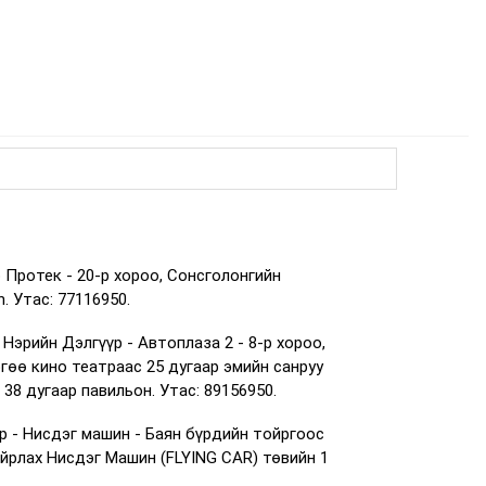
 Протек - 20-р хороо, Сонсголонгийн
. Утас: 77116950.
Нэрийн Дэлгүүр - Автоплаза 2 - 8-р хороо,
ргөө кино театраас 25 дугаар эмийн санруу
38 дугаар павильон. Утас: 89156950.
р - Нисдэг машин - Баян бүрдийн тойргоос
айрлах Нисдэг Машин (FLYING CAR) төвийн 1