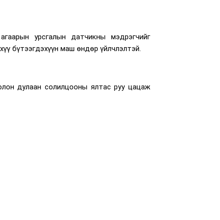
 агаарын урсгалын датчикны мэдрэгчийг
хүү бүтээгдэхүүн маш өндөр үйлчлэлтэй.
болон дулаан солилцооны ялтас руу цацаж