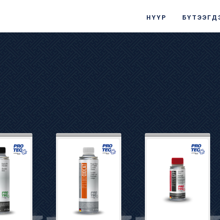
НҮҮР
БҮТЭЭГД