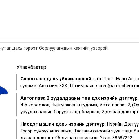
утаг дахь гэрээт борлуулагчдын хаягийг үзээрэй.
Улаанбаатар
Сонсголон дахь үйлчилгээний төв:
Төв - Нано Авто
гудамж, Автохим ХХК. Цахим хаяг: suren@autochem.mn
Автоплаза 2 худалдааны төв дэх нэрийн дэлгүүр:
4-р хороолол, Чингүнжавын гудамж, Авто плаза -2, (Ө
уруудах замын баруун талд байрлах) 2 дугаар давхарт 
Нисдэг машин дахь нэрийн дэлгүүр:
Нэрийн Дэлгүү
Гэсэр сүмрүү явах замд, Тасганы овооны зүүн талд б
дүгээр давхарт 06 дугаар павильон. Утас: 88587292.