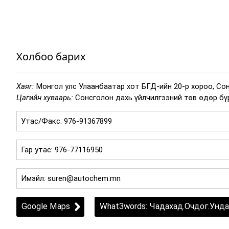
Холбоо барих
Хаяг:
Монгол улс Улаанбаатар хот БГД-ийн 20-р хороо, Со
Цагийн хуваарь:
Сонсголон дахь үйлчилгээний төв өдөр бүр 9
Google Maps
What3words: Чадахад.Очдог.Унда