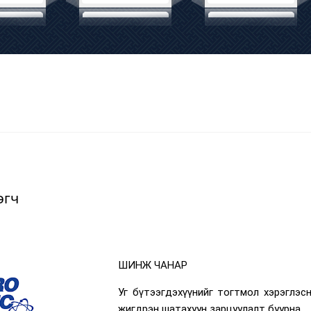
эгч
ШИНЖ ЧАНАР
Уг бүтээгдэхүүнийг тогтмол хэрэглэс
жигдрэн шатахуун зарцуулалт буурна.