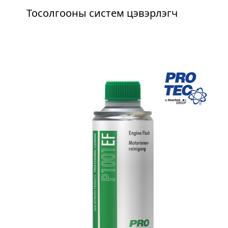
Тосолгооны систем цэвэрлэгч