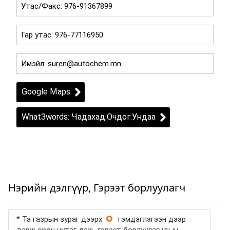
Google Maps
What3words: Чадахад.Очдог.Ундаа
Нэрийн дэлгүүр, Гэрээт борлуулагч
* Та газрын зураг дээрх
тэмдэглэгээн дээр
дарж орон нутаг дахь гэрээт борлуулагчдын