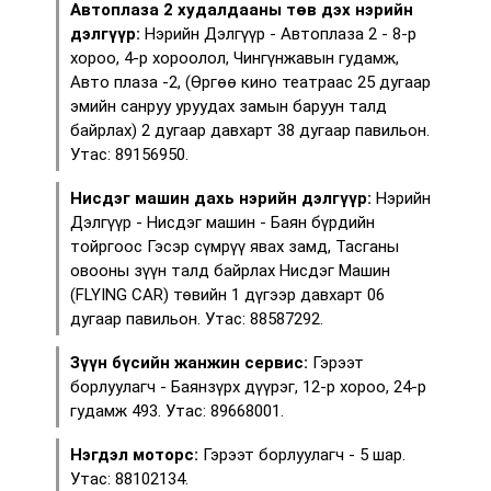
Автоплаза 2 худалдааны төв дэх нэрийн
дэлгүүр:
Нэрийн Дэлгүүр - Автоплаза 2 - 8-р
хороо, 4-р хороолол, Чингүнжавын гудамж,
Авто плаза -2, (Өргөө кино театраас 25 дугаар
эмийн санруу уруудах замын баруун талд
байрлах) 2 дугаар давхарт 38 дугаар павильон.
Утас: 89156950.
Нисдэг машин дахь нэрийн дэлгүүр:
Нэрийн
Дэлгүүр - Нисдэг машин - Баян бүрдийн
тойргоос Гэсэр сүмрүү явах замд, Тасганы
овооны зүүн талд байрлах Нисдэг Машин
(FLYING CAR) төвийн 1 дүгээр давхарт 06
дугаар павильон. Утас: 88587292.
Зүүн бүсийн жанжин сервис:
Гэрээт
борлуулагч - Баянзүрх дүүрэг, 12-р хороо, 24-р
гудамж 493. Утас: 89668001.
Нэгдэл моторс:
Гэрээт борлуулагч - 5 шар.
Утас: 88102134.