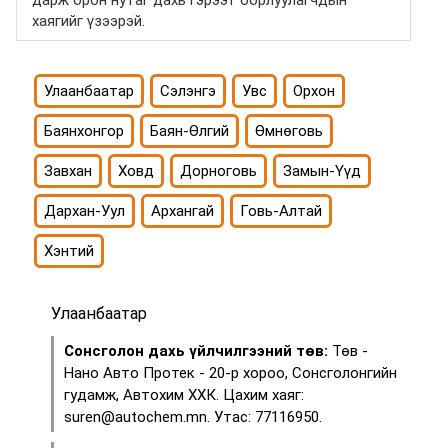
хаягийг үзээрэй.
Улаанбаатар
Сэлэнгэ
Увс
Орхон
Баянхонгор
Баян-Өлгий
Өмнөговь
Завхан
Ховд
Дорноговь
Замын-Үүд
Дархан-Уул
Архангай
Говь-Алтай
Хэнтий
Улаанбаатар
Сонсголон дахь үйлчилгээний төв:
Төв -
Нано Авто Протек - 20-р хороо, Сонсголонгийн
гудамж, Автохим ХХК. Цахим хаяг:
suren@autochem.mn. Утас: 77116950.