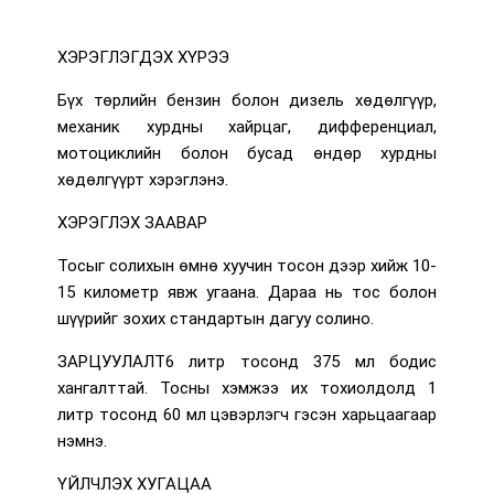
ХЭРЭГЛЭГДЭХ ХҮРЭЭ
Бүх төрлийн бензин болон дизель хөдөлгүүр,
механик хурдны хайрцаг, дифференциал,
мотоциклийн болон бусад өндөр хурдны
хөдөлгүүрт хэрэглэнэ.
ХЭРЭГЛЭХ ЗААВАР
Тосыг солихын өмнө хуучин тосон дээр хийж 10-
15 километр явж угаана. Дараа нь тос болон
шүүрийг зохих стандартын дагуу солино.
ЗАРЦУУЛАЛТ6 литр тосонд 375 мл бодис
хангалттай. Тосны хэмжээ их тохиолдолд 1
литр тосонд 60 мл цэвэрлэгч гэсэн харьцаагаар
нэмнэ.
ҮЙЛЧЛЭХ ХУГАЦАА