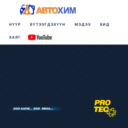
НҮҮР
БҮТЭЭГДЭХҮҮН
МЭДЭЭ
БИД
ХАЯГ