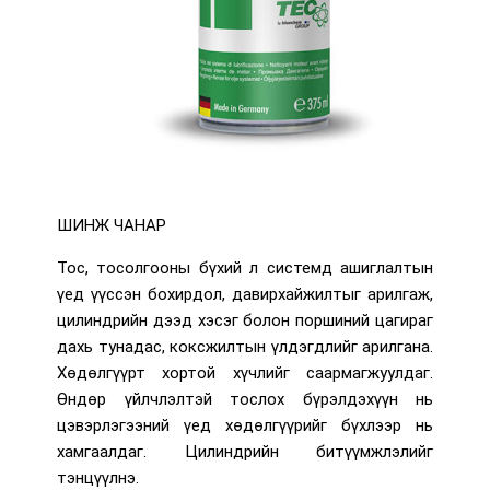
ШИНЖ ЧАНАР
Тос, тосолгооны бүхий л системд ашиглалтын
үед үүссэн бохирдол, давирхайжилтыг арилгаж,
цилиндрийн дээд хэсэг болон поршиний цагираг
дахь тунадас, коксжилтын үлдэгдлийг арилгана.
Хөдөлгүүрт хортой хүчлийг саармагжуулдаг.
Өндөр үйлчлэлтэй тослох бүрэлдэхүүн нь
цэвэрлэгээний үед хөдөлгүүрийг бүхлээр нь
хамгаалдаг. Цилиндрийн битүүмжлэлийг
тэнцүүлнэ.