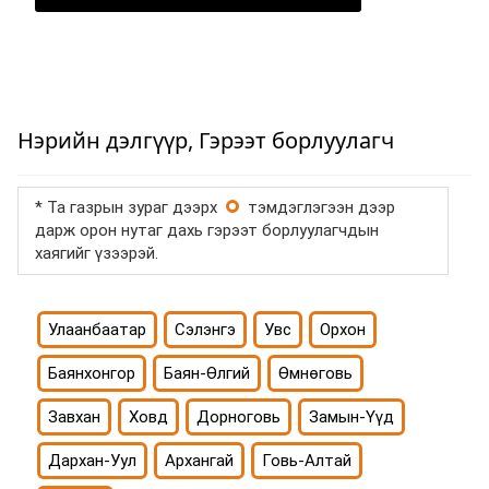
Нэрийн дэлгүүр, Гэрээт борлуулагч
* Та газрын зураг дээрх
тэмдэглэгээн дээр
дарж орон нутаг дахь гэрээт борлуулагчдын
хаягийг үзээрэй.
Улаанбаатар
Сэлэнгэ
Увс
Орхон
Баянхонгор
Баян-Өлгий
Өмнөговь
Завхан
Ховд
Дорноговь
Замын-Үүд
Дархан-Уул
Архангай
Говь-Алтай