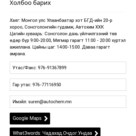
Холбоо барих
Хаяг:
Монгол улс Улаанбаатар хот БГД-ийн 20-р
хороо, Сонсголонгийн гудамж, Автохим ХХК
Цагийн хуваарь:
Сонсголон дахь үйлчилгээний төв
өдөр бүр 9:00-20:00, Мягмар гарагт 11:00 - 20:00 хүртэл
ажиллана. Цайны цаг: 14:00-15:00. Даваа гарагт
амрана.
Google Maps
What3words: Чадахад.Очдог.Ундаа