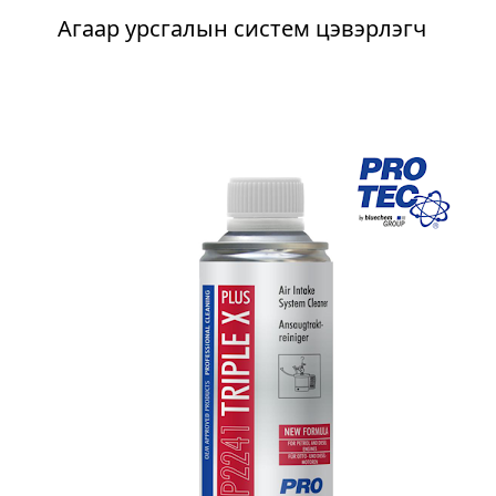
Агаар урсгалын систем цэвэрлэгч