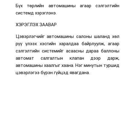
Бүх төрлийн автомашины агаар сэлгэлтийн
системд хэрэглэнэ.
ХЭРЭГЛЭХ ЗААВАР
Цэвэрлэгчийг автомашины салоны шаланд хөл
рүү үлээх хэсгийн харалдаа байрлуулж, агаар
сэлгэлтийн системийг асаасны дараа баллоны
автомат салгалтын клапан дээр дарж,
автомашины хаалгыг хаана. Нэг минутын туршид
цэвэрлэгээ бүрэн гүйцэд явагдана.