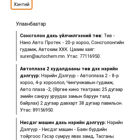
Хэнтий
Улаанбаатар
Сонсголон дахь үйлчилгээний төв:
Төв -
Нано Авто Протек - 20-р хороо, Сонсголонгийн
гудамж, Автохим ХХК. Цахим хаяг:
suren@autochem.mn. Утас: 77116950.
Автоплаза 2 худалдааны төв дэх нэрийн
дэлгүүр:
Нэрийн Дэлгүүр - Автоплаза 2 - 8-р
хороо, 4-р хороолол, Чингүнжавын гудамж,
Авто плаза -2, (Өргөө кино театраас 25 дугаар
эмийн санруу уруудах замын баруун талд
байрлах) 2 дугаар давхарт 38 дугаар павильон.
Утас: 89156950.
Нисдэг машин дахь нэрийн дэлгүүр:
Нэрийн
Дэлгүүр - Нисдэг машин - Баян бүрдийн
тойргоос Гэсэр сүмрүү явах замд, Тасганы