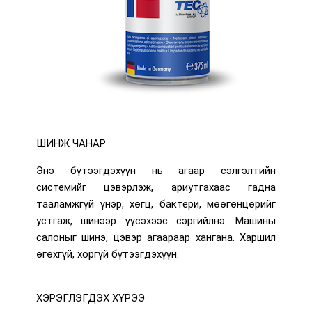
ШИНЖ ЧАНАР
Энэ бүтээгдэхүүн нь агаар сэлгэлтийн
системийг цэвэрлэж, ариутгахаас гадна
тааламжгүй үнэр, хөгц, бактери, мөөгөнцөрийг
устгаж, шинээр үүсэхээс сэргийлнэ. Машины
салоныг шинэ, цэвэр агаараар хангана. Харшил
өгөхгүй, хоргүй бүтээгдэхүүн.
ХЭРЭГЛЭГДЭХ ХҮРЭЭ