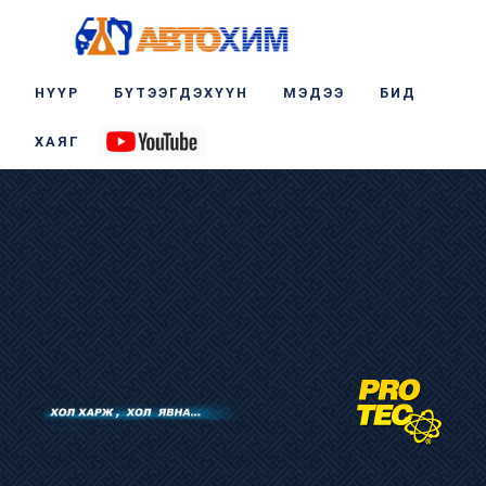
НҮҮР
БҮТЭЭГДЭХҮҮН
МЭДЭЭ
БИД
ХАЯГ