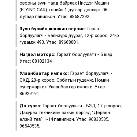
овооны зүүн талд байрлах Нисдэг Машин
(FLYING CAR) төвийн 1 дүгээр давхарт 06
дугаар павильон. Утас: 88587292.
Зүүн бүсийн жанжин сервис:
Гэрээт
борлуулагч - Баянзүрх дүүрэг, 12-р хороо, 24-р
гудамж 493. Утас: 89668001.
Нэгдэл моторс:
Гэрээт борлуулагч - 5 шар.
Утас: 88102134.
Улаанбаатар импекс:
Гэрээт борлуулагч -
СХД, 20-р хороо, Орбитын гудамж, Номин
супермаркет Улаанбаатар импекс. Утас:
86929191.
Да хүрээ:
Гэрээт борлуулагч - БЗД, 17-р хороо,
Дахүрээ техникийн захын дэргэд "Дөрвөн
өлзий төв" 1-14 павилион. Утас: 96833535,
96543535.