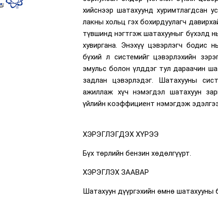
хийснээр шатахуунд хуримтлагдсан ус
лакны хольц гэх бохирдуулагч давирха
түвшинд нэгтгэж шатахууныг бүхэлд н
хувиргана. Энэхүү цэвэрлэгч бодис 
бүхий л системийг цэвэрлэхийн зэр
эмульс болон үлддэг тул дараачин ша
задлан цэвэрлэдэг. Шатахууны сист
ажиллаж хүч нэмэгдэл шатахуун зар
үйлийн коэффициент нэмэгдэж эдэлгээ
ХЭРЭГЛЭГДЭХ ХҮРЭЭ
Бүх төрлийн бензин хөдөлгүүрт.
ХЭРЭГЛЭХ ЗААВАР
Шатахуун дүүргэхийн өмнө шатахууны б