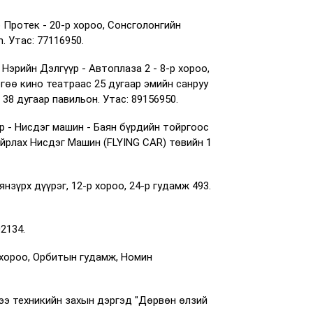
 Протек - 20-р хороо, Сонсголонгийн
. Утас: 77116950.
Нэрийн Дэлгүүр - Автоплаза 2 - 8-р хороо,
ргөө кино театраас 25 дугаар эмийн санруу
38 дугаар павильон. Утас: 89156950.
р - Нисдэг машин - Баян бүрдийн тойргоос
айрлах Нисдэг Машин (FLYING CAR) төвийн 1
янзүрх дүүрэг, 12-р хороо, 24-р гудамж 493.
02134.
 хороо, Орбитын гудамж, Номин
рээ техникийн захын дэргэд "Дөрвөн өлзий