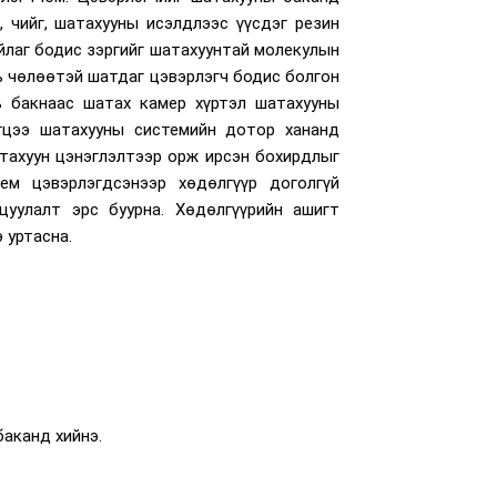
, чийг, шатахууны исэлдлээс үүсдэг резин
йлаг бодис зэргийг шатахуунтай молекулын
ь чөлөөтэй шатдаг цэвэрлэгч бодис болгон
нь бакнаас шатах камер хүртэл шатахууны
эгцээ шатахууны системийн дотор хананд
тахуун цэнэглэлтээр орж ирсэн бохирдлыг
ем цэвэрлэгдсэнээр хөдөлгүүр доголгүй
цуулалт эрс буурна. Хөдөлгүүрийн ашигт
 уртасна.
аканд хийнэ.