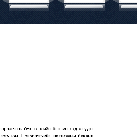
вэрлэгч нь бүх төрлийн бензин хөдөлгүүрт
рлэгч юм. Цэвэрлэгчийг шатахууны баканд