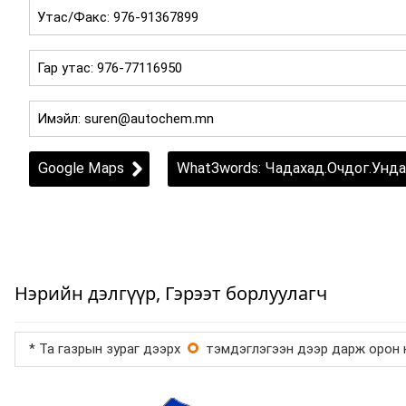
Google Maps
What3words: Чадахад.Очдог.Унда
Нэрийн дэлгүүр, Гэрээт борлуулагч
* Та газрын зураг дээрх
тэмдэглэгээн дээр дарж орон н