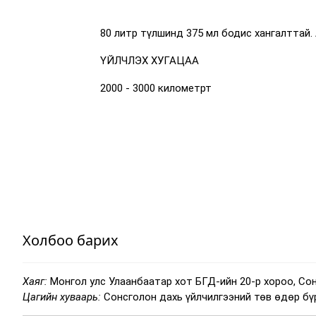
80 литр түлшинд 375 мл бодис хангалттай.
ҮЙЛЧЛЭХ ХУГАЦАА
2000 - 3000 километрт
Холбоо барих
Хаяг:
Монгол улс Улаанбаатар хот БГД-ийн 20-р хороо, Со
Цагийн хуваарь:
Сонсголон дахь үйлчилгээний төв өдөр бүр 9