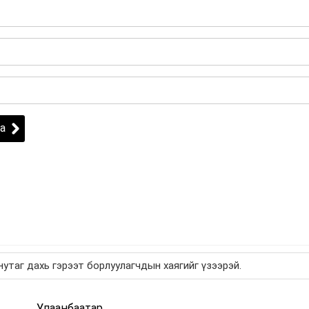
а
утаг дахь гэрээт борлуулагчдын хаягийг үзээрэй.
Улаанбаатар