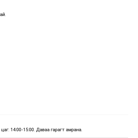
ай.
цаг: 14:00-15:00. Даваа гарагт амрана.