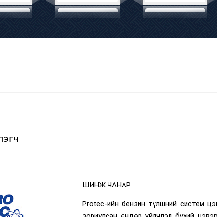
лэгч
ШИНЖ ЧАНАР
Protec-ийн бензин түлшний систем цэ
зориулсан өндөр үйлчлэл бүхий цэвэ