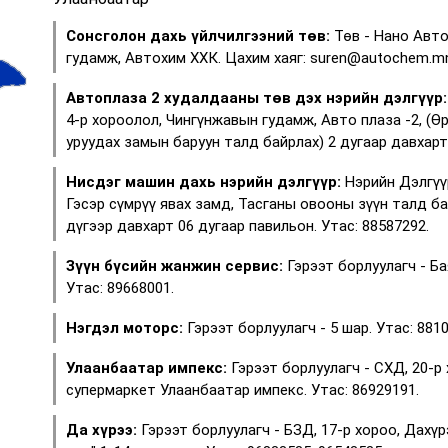
Сонсголон дахь үйлчилгээний төв:
Төв - Нано Авто
гудамж, Автохим ХХК. Цахим хаяг: suren@autochem.mn
Автоплаза 2 худалдааны төв дэх нэрийн дэлгүүр:
4-р хороолол, Чингүнжавын гудамж, Авто плаза -2, (Ө
уруудах замын баруун талд байрлах) 2 дугаар давхарт 
Нисдэг машин дахь нэрийн дэлгүүр:
Нэрийн Дэлгүү
Гэсэр сүмрүү явах замд, Тасганы овооны зүүн талд б
дүгээр давхарт 06 дугаар павильон. Утас: 88587292.
Зүүн бүсийн жанжин сервис:
Гэрээт борлуулагч - Ба
Утас: 89668001.
Нэгдэл моторс:
Гэрээт борлуулагч - 5 шар. Утас: 881
Улаанбаатар импекс:
Гэрээт борлуулагч - СХД, 20-р
супермаркет Улаанбаатар импекс. Утас: 86929191.
Да хүрээ:
Гэрээт борлуулагч - БЗД, 17-р хороо, Дахү