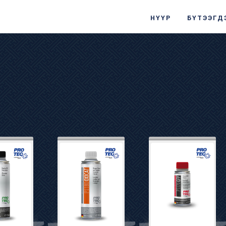
НҮҮР
БҮТЭЭГД